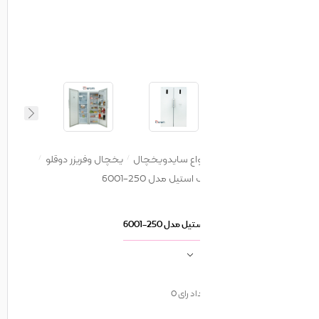
واع سایدویخچال
یخچال وفریزر دوقلو
یل مدل 250-6001
دل 250-6001
اد رای
0