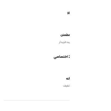
یدخریدار
نه