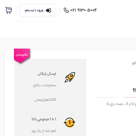
5004 9130 021
ورود | ثبت‌نام
تکنوسان
لو
ارسال رایگان
سفارشات بالای
200هزارتومان
ز
0
از
5
- تعداد رای
0
1 & 1 مرجوعی کالا
لغو بعد از یک روز