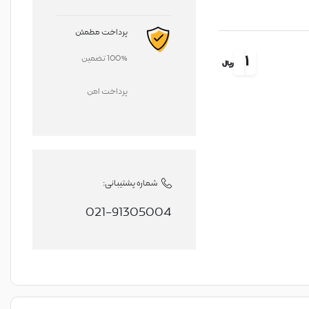
پرداخت مطمئن
1
100% تضمین
ریال
پرداخت امن
شماره پشتیبانی:
021-91305004