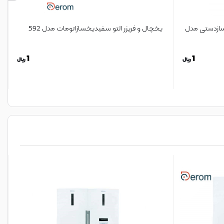
خسازدستی مدل
یخچال و فریزر التو سفیدیخسازاتومات مدل 592
1
1
ریال
ریال