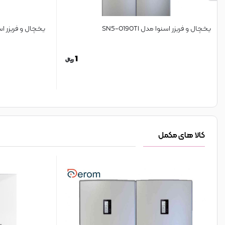
یخچال و فریزر اسنوا مدل SN5-0190TI
یخچال و فریزر اسنوا م
1
ریال
کالا های مکمل