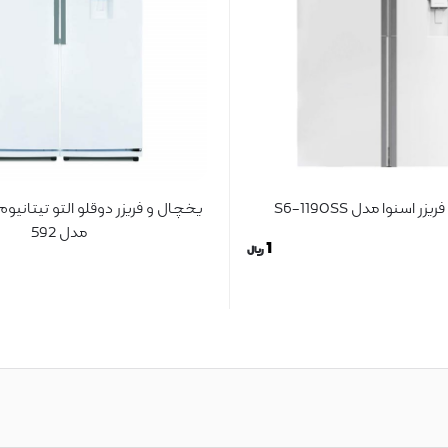
ر اسنوا مدل S6-1190SS
یخچال و فریزر دوقلو التو تیتانی
مدل 592
1
ریال