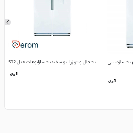
وم یخسازدستی
یخچال و فریزر التو سفیدیخسازاتومات مدل 592
1
ریال
1
ریال