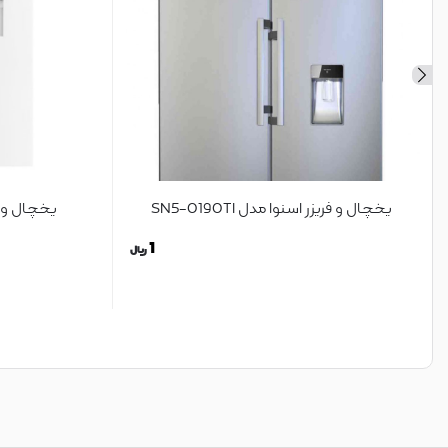
یخچال و فریزر اسنوا مدل SN5-0190TI
یخچال و فریز
1
ریال