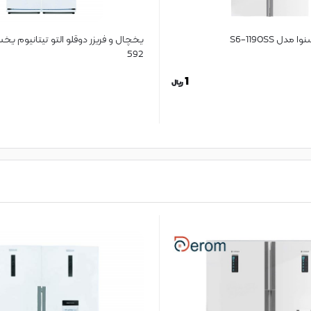
دل S6-1190SS
یخچال و فریزر دوقلو التو تیتانیوم ی
592
1
ریال