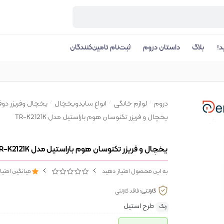
د!
بلاگ
داستان دروم
ثبت‌نام تامین‌کنندگان
دروم
لوازم خانگی
انواع سایدویخچال
یخچال وفریزر دوق
یخچال و فریزر تکنوسان هوم باراستیل مدل TR-K2121K
یخچال و فریزر تکنوسان هوم باراستیل مدل TR-K2121K
به این محصول امتیاز دهید
میانگین امتیا
گارانتی:
فاقد گارانتی
طرح استیل
رنگ