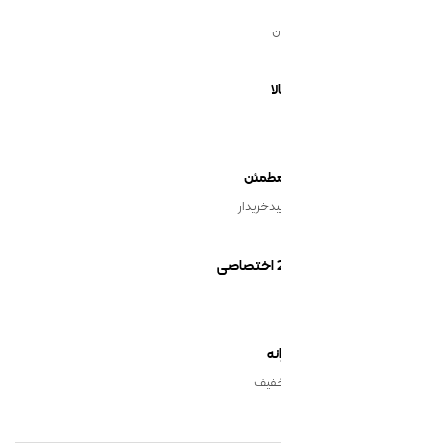
ن
یدخریدار
نه