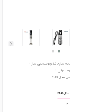
اده سازی غذاونوشیدنی ساز
وب برقی
مدل 608
ل 608