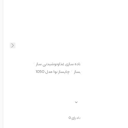
اده سازی غذاونوشیدنی ساز
ساز
چایساز نوا مدل 1050
اد رای
0