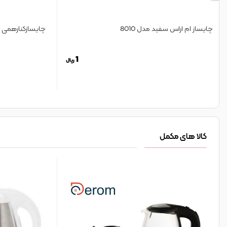
چایساز ام اراس سفید مدل 8010
چایسازکنارهمی بر
1
ریال
کالا های مکمل