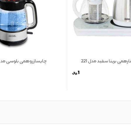
رهمی برینا سفید مدل 221
چایسازروهمی بلوسی مدل 70
1
ریال