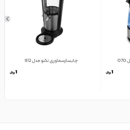
0
چایسازسماوری تکنو مدل 912
1
1
ریال
ریال