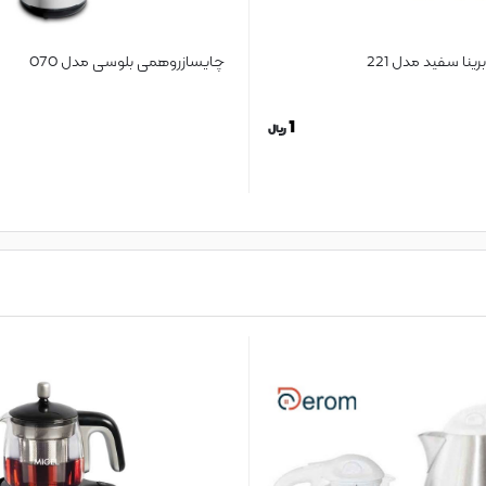
ینا سفید مدل 221
چایسازروهمی بلوسی مدل 070
1
ریال