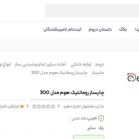
د!
بلاگ
داستان دروم
ثبت‌نام تامین‌کنندگان
دروم
لوازم خانگی
آماده سازی غذاونوشیدنی ساز
انواع 
چایساز
چایساز رومانتیک هوم مدل 300
چایساز رومانتیک هوم مدل 300
به این محصول امتیاز دهید
میانگین امتیا
گارانتی:
فاقد گارانتی
سایر
رنگ