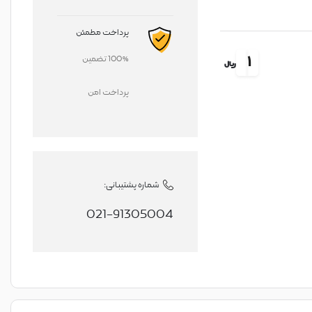
پرداخت مطمئن
1
100% تضمین
ریال
پرداخت امن
شماره پشتیبانی:
021-91305004