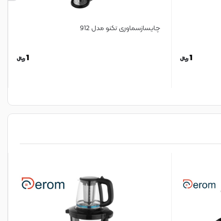
چایسازسماوری تکنو مدل 912
1
1
ریال
ریال