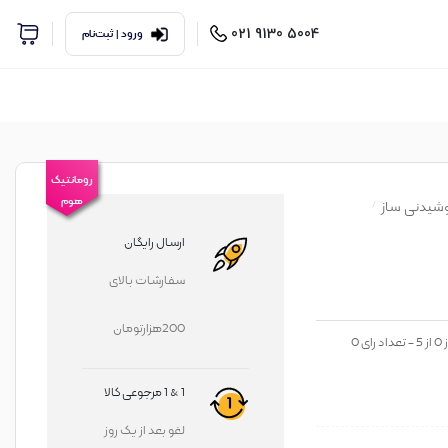
5004 9130 021
ورود | ثبت‌نام
رومانتیک
هوم
نوشیدنی ساز
ارسال رایگان
سفارشات بالای
200هزارتومان
ز
0
از
5
- تعداد رای
0
1 & 1 مرجوعی کالا
لغو بعد از یک روز