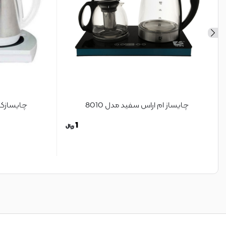
چایساز ام اراس سفید مدل 8010
چایسازکنا
1
ریال