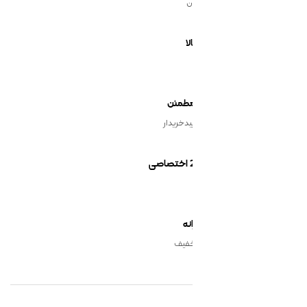
ن
یدخریدار
نه