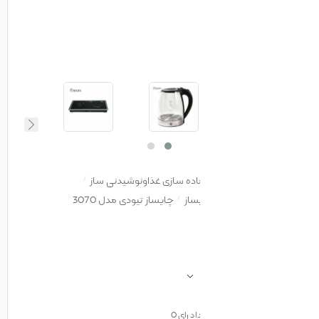
اده سازی غذاونوشیدنی ساز
ساز
چایساز تیودی مدل 3070
اد رای
0