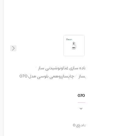
اده سازی غذاونوشیدنی ساز
ساز
چایسازروهمی بلوسی مدل 070
اد رای
0