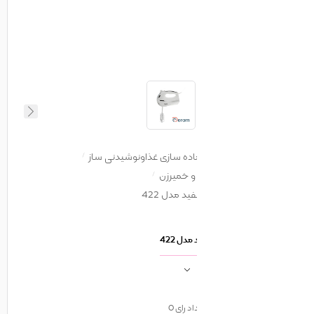
اده سازی غذاونوشیدنی ساز
 خمیرزن
 مدل 422
ل 422
اد رای
0