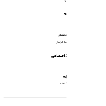
ن
یدخریدار
نه