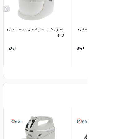
ستیل
همزن کاسه دار آیسن سفید مدل
همزن دست
7
422
1
1
1
ریال
ریال