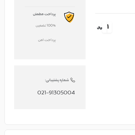
پرداخت مطمئن
1
100% تضمین
ریال
پرداخت امن
شماره پشتیبانی:
021-91305004