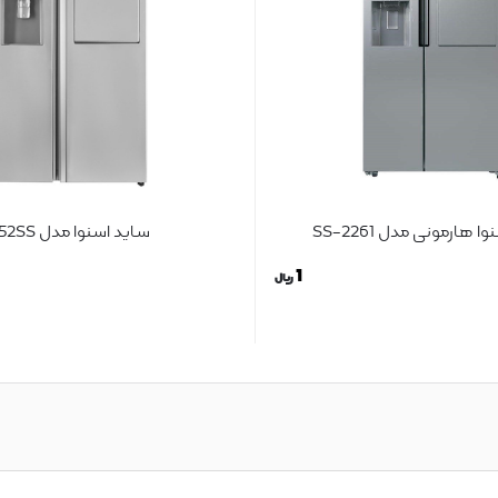
 هارمونی مدل 2261-SS
ساید اسنوا مدل 2352SS
1
ریال