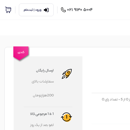
5004 9130 021
ورود | ثبت‌نام
کندی
ارسال رایگان
سفارشات بالای
200هزارتومان
ز
0
از
5
- تعداد رای
0
1 & 1 مرجوعی کالا
لغو بعد از یک روز