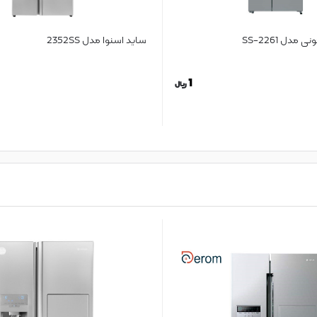
مدل 2261-SS
ساید اسنوا مدل 2352SS
1
ریال