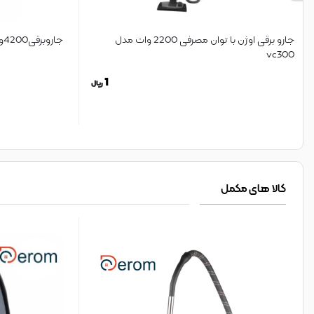
جارو برقی اوژن با توان مصرفی 2200 وات مدل
جاروبرقی4200وات سیلور802 برینا
vc300
1
ریال
کالا های مکمل