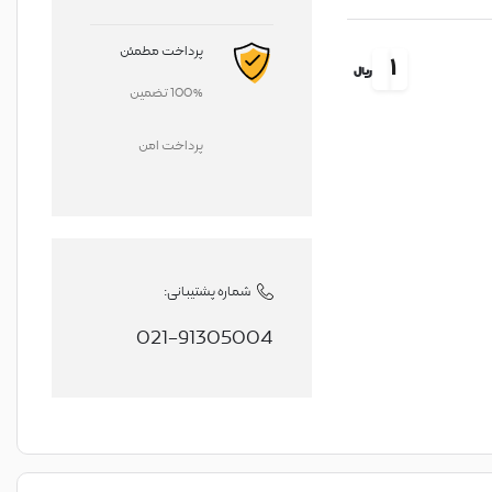
پرداخت مطمئن
1
ریال
100% تضمین
پرداخت امن
شماره پشتیبانی:
021-91305004