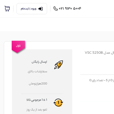
5004 9130 021
ورود | ثبت‌نام
کرال
ل VSC 5250B
ارسال رایگان
سفارشات بالای
ز
0
از
5
- تعداد رای
0
200هزارتومان
1 & 1 مرجوعی کالا
لغو بعد از یک روز