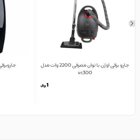
جارو برقی اوژن با توان مصرفی 2200 وات مدل
جاروبرقی4200وات سیلور802 بر
vc300
1
ریال