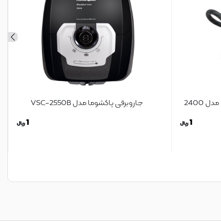
 2400
جاروبرقی پاکشوما مدل VSC-2550B
1
1
ریال
ریال