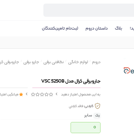
د!
بلاگ
داستان دروم
ثبت‌نام تامین‌کنندگان
دروم
لوازم خانگی
نظافتی برقی
جارو برقی
جاروبرقی کرال مد
جاروبرقی کرال مدل VSC 5250B
به این محصول امتیاز دهید
میانگین امتیا
گارانتی:
فاقد گارانتی
سایر
رنگ
0