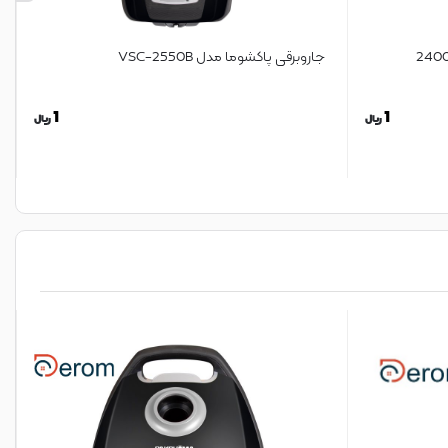
جاروبرقی پاکشوما مدل VSC-2550B
1
1
ریال
ریال