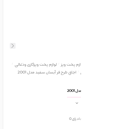
ازم پخت وپز
لوازم پخت وپزگازی وذغالی
اجاق طرح فر آبسان سفید مدل 2001
2001
اد رای
0