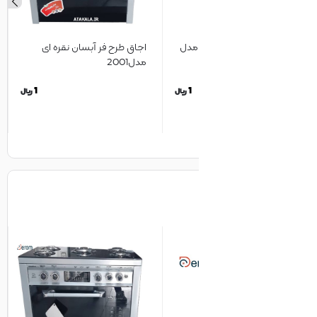
 مدل
اجاق طرح فر آبسان نقره ای
مدل2001
TLD
1
1
1
ریال
ریال