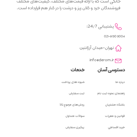
خانگی است که با ارائه قیمت‌های مختلف، کیفیت‌های مختلف
فروشندگان خرد و کلان ریز و درشت را در کنار هم قرارداده است.
پشتیبانی 24/7:
5004 021-9130
تهران-میدان آرژانتین
info@derom.ir
دسترسی آسان
خدمات
درباره ما
شیوه های پرداخت
راهنمای نحوه ثبت نام
ثبت سفارش
باشگاه مشتریان
روش‌های مرجوع کالا
قوانین و مقررات
سوالات متداول
خرید اقساطی
پیگیری سفارش