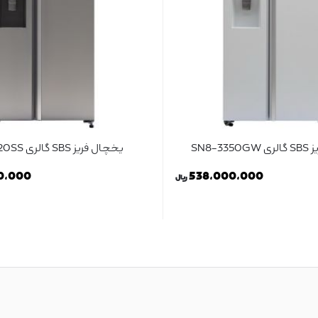
SN8-3
یخچال فریز SBS گالری SN8-3320SS
0,000
538,000,000
ریال