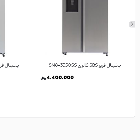
یخچال فریز SBS گالری SN8-3350SS
یخچال فریز SBS گالری 350GW
4,400,000
ریال