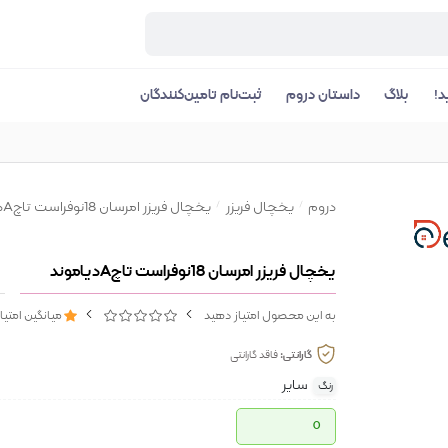
د!
بلاگ
داستان دروم
ثبت‌نام تامین‌کنندگان
دروم
یخچال فریزر
یخچال فریزر امرسان 18نوفراست تاچAدیاموند
یخچال فریزر امرسان 18نوفراست تاچAدیاموند
به این محصول امتیاز دهید
میانگین امتیا
گارانتی:
فاقد گارانتی
سایر
رنگ
0