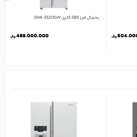
یخچال فریز SBS گالری SN8-3320GW
489,000,000
504,00
ریال
ریال