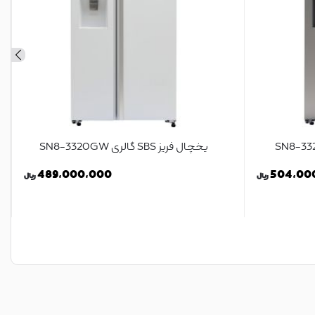
یخچال فریز SBS گالری SN8-3320GW
489,000,000
504,00
ریال
ریال