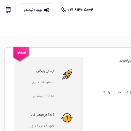
5004 9130 021
ورود | ثبت‌نام
امرسان
ارسال رایگان
سفارشات بالای
ز
0
از
5
- تعداد رای
0
200هزارتومان
1 & 1 مرجوعی کالا
لغو بعد از یک روز