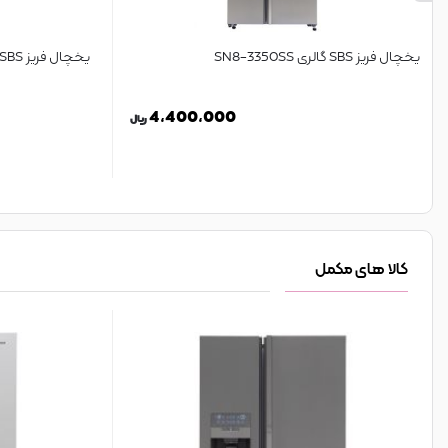
یخچال فریز SBS گالری SN8-3350SS
یخچال فریز SBS گالری SN8-3350GW
4,400,000
ریال
کالا های مکمل