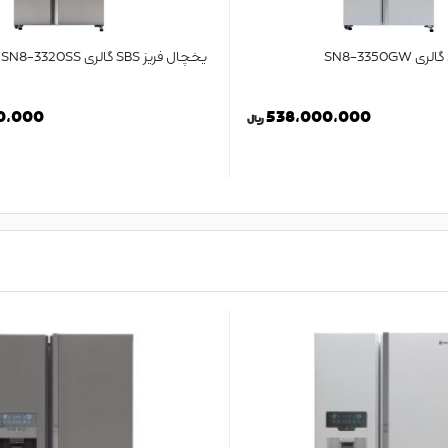
یخچال فریز SBS گالری SN8-3320SS
0,000
538,000,000
ریال