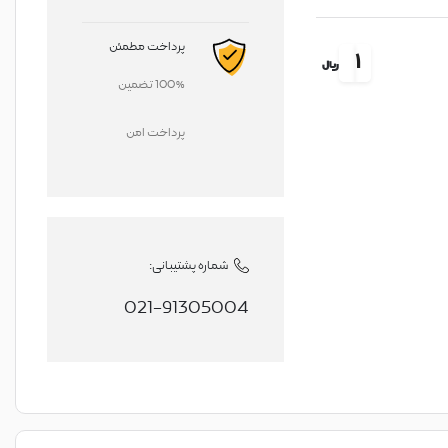
پرداخت مطمئن
1
ریال
100% تضمین
پرداخت امن
شماره پشتیبانی:
021-91305004