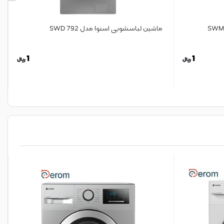
ماشین لباسشویی اسنوا مدل SWD 792
1
1
ریال
ریال