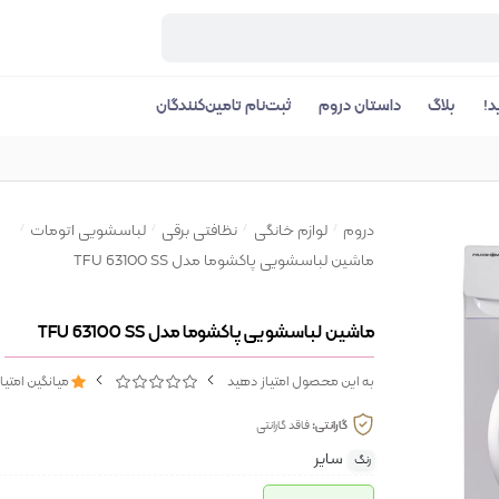
د!
بلاگ
داستان دروم
ثبت‌نام تامین‌کنندگان
دروم
لوازم خانگی
نظافتی برقی
لباسشویی اتومات
ماشین لباسشویی پاکشوما مدل TFU 63100 SS
ماشین لباسشویی پاکشوما مدل TFU 63100 SS
به این محصول امتیاز دهید
میانگین امتیا
گارانتی:
فاقد گارانتی
سایر
رنگ