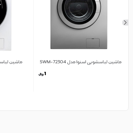
ماشین لباسشویی اسنوا مدل SWM-72304
ماشین لباس
1
ریال