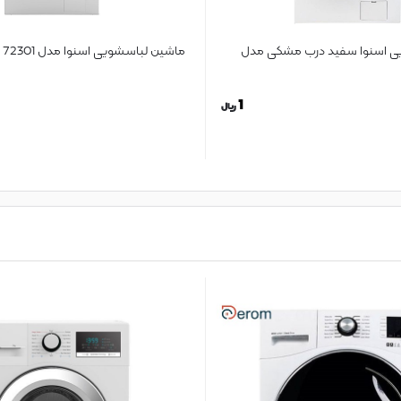
ی اسنوا سفید درب مشکی مدل
ماشین لباسشویی اسنوا مدل SWM 72301
1
ریال