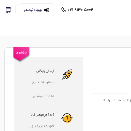
5004 9130 021
ورود | ثبت‌نام
پاکشوما
ارسال رایگان
سفارشات بالای
200هزارتومان
ز
0
از
5
- تعداد رای
0
1 & 1 مرجوعی کالا
لغو بعد از یک روز