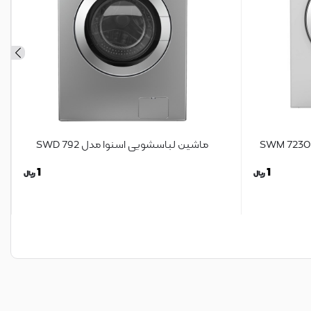
ماشین لباسشویی اسنوا مدل SWD 792
1
1
ریال
ریال