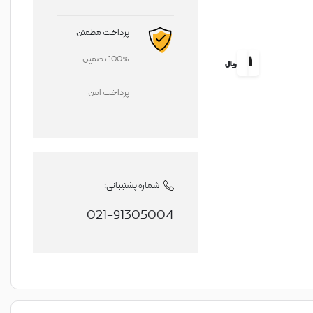
پرداخت مطمئن
1
100% تضمین
ریال
پرداخت امن
شماره پشتیبانی:
021-91305004