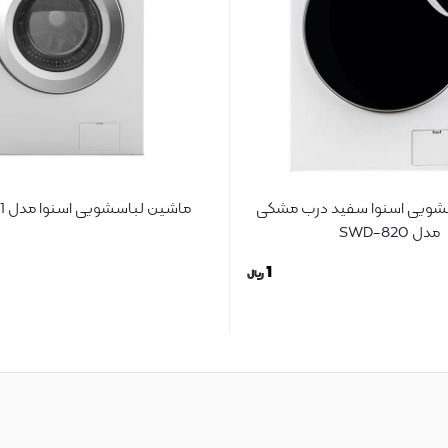
شویی اسنوا سفید درب مشکی
ماشین لباسشویی اسنوا مدل SWM 72301
مدل SWD-820
1
ریال