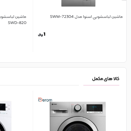
ماشین لباسشویی اسنوا مدل SWM-72304
ماشین لباسشوی
SWD-820
1
ریال
کالا های مکمل