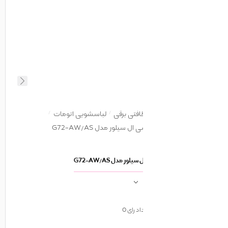
افتی برقی
لباسشویی اتومات
یلور مدل G72-AW/AS
 مدل G72-AW/AS
اد رای
0