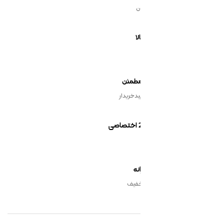
ن
یدخریدار
نه