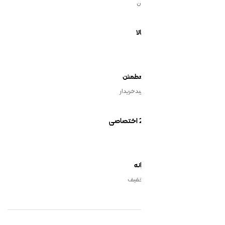
ن
یدخریدار
نه