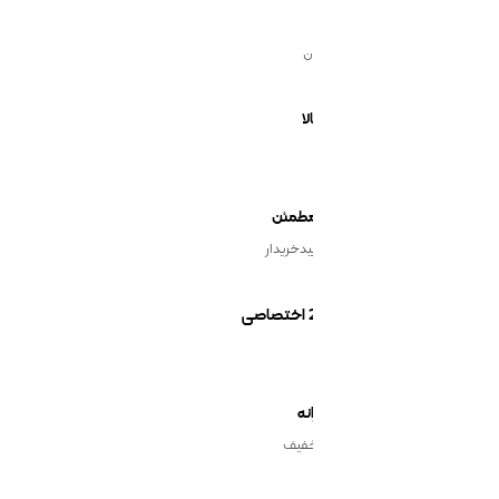
ن
یدخریدار
نه