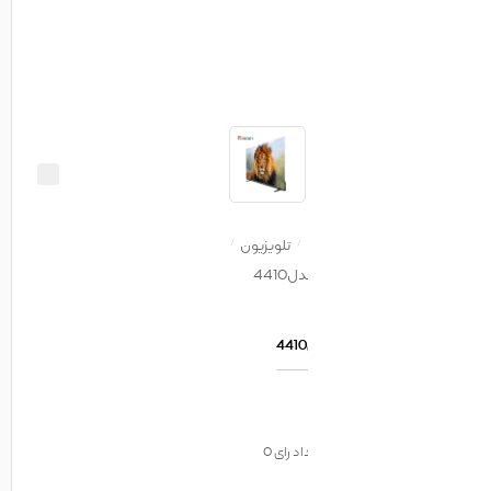
تلویزیون
اد رای
0