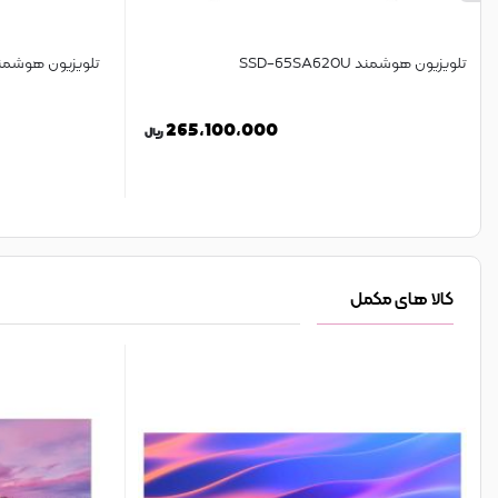
تلویزیون هوشمند SSD-65SA620U
تلویزیون هوشمند -55SA630U
265,100,000
ریال
کالا های مکمل