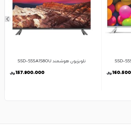
تلویزیون هوشمند SSD-55SA1580U
157,900,000
160,50
ریال
ریال