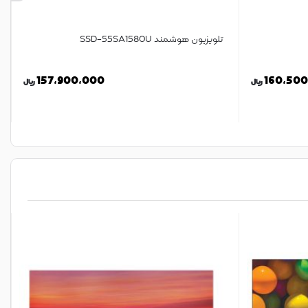
تلویزیون هوشمند SSD-55SA1580U
157,900,000
160,50
ریال
ریال