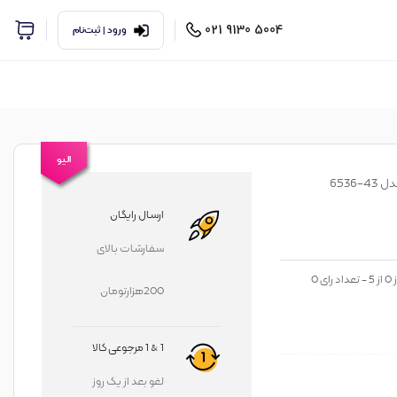
5004 9130 021
ورود | ثبت‌نام
الیو
6536
ارسال رایگان
سفارشات بالای
ز
0
از
5
- تعداد رای
0
200هزارتومان
1 & 1 مرجوعی کالا
لغو بعد از یک روز