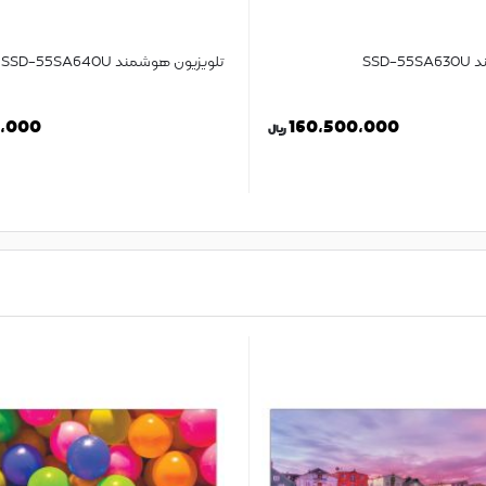
SSD
تلویزیون هوشمند SSD-55SA640U
0,000
160,500,000
ریال