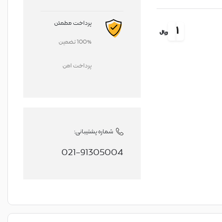
پرداخت مطمئن
1
ریال
100% تضمین
پرداخت امن
شماره پشتیبانی:
021-91305004