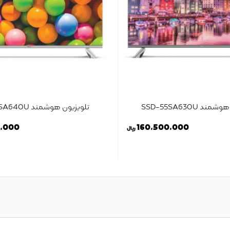
د SSD-55SA630U
تلویزیون هوشمند SSD-55SA640U
0,000
160,500,000
ریال