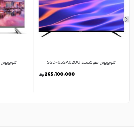
تلویزیون هوشمند SSD-65SA620U
تلویزیون هوشمن
265,100,000
ریال